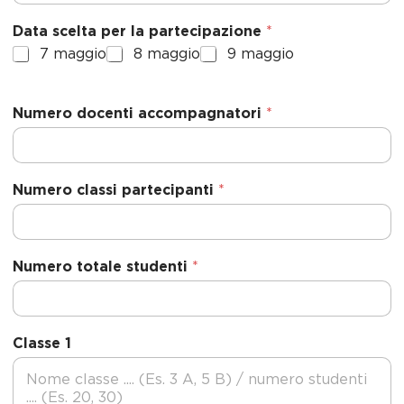
n
Data scelta per la partecipazione
*
i
7 maggio
8 maggio
9 maggio
t
e
d
Numero docenti accompagnatori
*
S
t
a
t
Numero classi partecipanti
*
e
s
+
Numero totale studenti
*
1
Classe 1