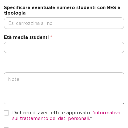
Specificare eventuale numero studenti con BES e
tipologia
Età media studenti
*
N
o
t
e
P
Dichiaro di aver letto e approvato
l'informativa
r
sul trattamento dei dati personali.
*
i