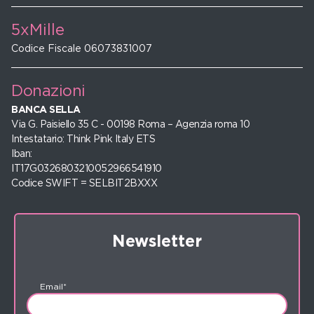
5xMille
Codice Fiscale 06073831007
Donazioni
BANCA SELLA
Via G. Paisiello 35 C - 00198 Roma – Agenzia roma 10
Intestatario: Think Pink Italy ETS
Iban:
IT17G0326803210052966541910
Codice SWIFT = SELBIT2BXXX
Newsletter
Email*