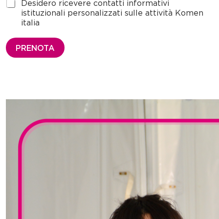
v
M
Desidero ricevere contatti informativi
a
a
istituzionali personalizzati sulle attività Komen
c
r
italia
y
k
*
e
PRENOTA
t
i
n
g