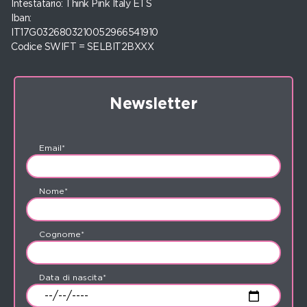
Intestatario: Think Pink Italy ETS
Iban:
IT17G0326803210052966541910
Codice SWIFT = SELBIT2BXXX
Newsletter
Email*
Nome*
Cognome*
Data di nascita*