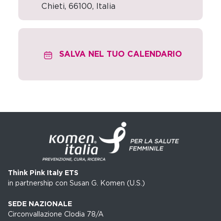
Chieti
,
66100,
Italia
SALVA NEL TUO CALENDARIO
Think Pink Italy ETS
in partnership con Susan G. Komen (U.S.)
SEDE NAZIONALE
Circonvallazione Clodia 78/A