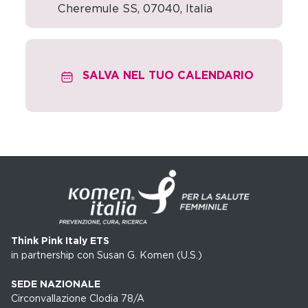
Cheremule SS
,
07040,
Italia
SALVA NEL TUO CALENDARIO
Think Pink Italy ETS
in partnership con Susan G. Komen (U.S.)
SEDE NAZIONALE
Circonvallazione Clodia 78/A