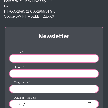
Intestatario: Think Pink Italy ETS
Iban:
IT17G0326803210052966541910
Codice SWIFT = SELBIT2BXXX
Newsletter
Email*
Nome*
Cognome*
Data di nascita*