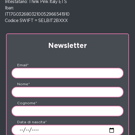
Intestatario: Think Pink Italy ETS
Iban:
IT17G0326803210052966541910
Codice SWIFT = SELBIT2BXXX
Newsletter
Email*
Nome*
Cognome*
Data di nascita*