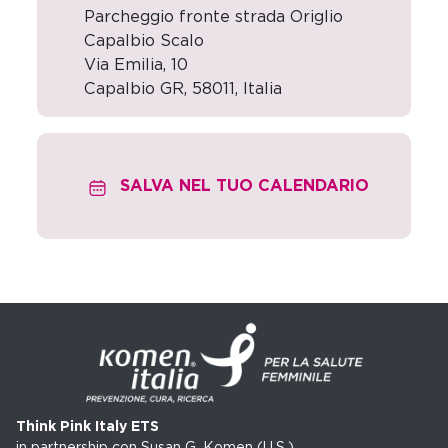
Parcheggio fronte strada Origlio
Capalbio Scalo
Via Emilia, 10
Capalbio GR
,
58011,
Italia
SALVA NEL TUO CALENDARIO
Think Pink Italy ETS
in partnership con Susan G. Komen (U.S.)