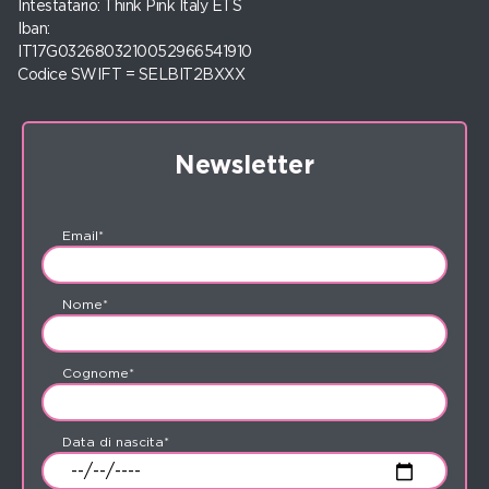
Intestatario: Think Pink Italy ETS
Iban:
IT17G0326803210052966541910
Codice SWIFT = SELBIT2BXXX
Newsletter
Email*
Nome*
Cognome*
Data di nascita*