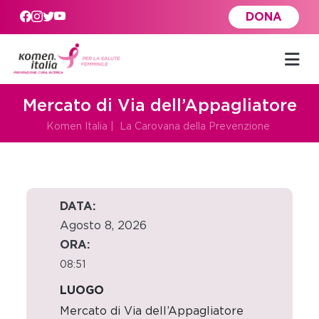
Skip to main content
DONA
Mercato di Via dell’Appagliatore
Komen Italia
|
La Carovana della Prevenzione
DATA:
Agosto 8, 2026
ORA:
08:51
LUOGO
Mercato di Via dell’Appagliatore