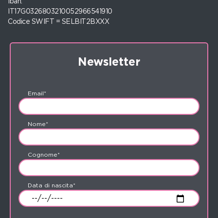
Iban:
IT17G0326803210052966541910
Codice SWIFT = SELBIT2BXXX
Newsletter
Email*
Nome*
Cognome*
Data di nascita*