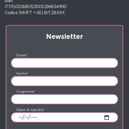
Iban:
IT17G0326803210052966541910
Codice SWIFT = SELBIT2BXXX
Newsletter
Email*
Nome*
Cognome*
Data di nascita*