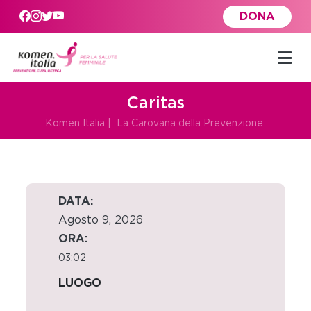
Skip to main content
DONA
Caritas
Komen Italia
|
La Carovana della Prevenzione
DATA:
Agosto 9, 2026
ORA:
03:02
LUOGO