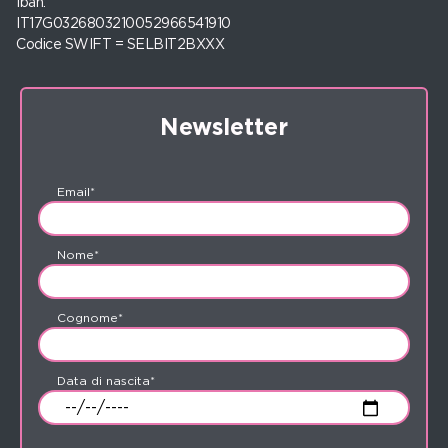
Iban:
IT17G0326803210052966541910
Codice SWIFT = SELBIT2BXXX
Newsletter
Email*
Nome*
Cognome*
Data di nascita*